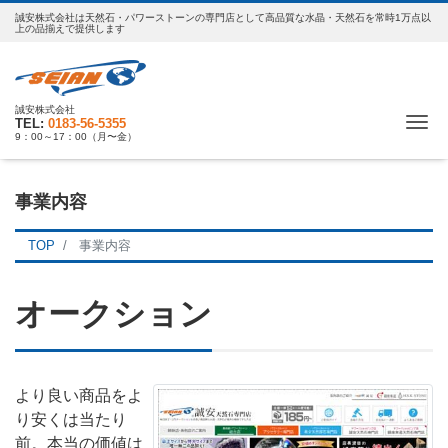
誠安株式会社は天然石・パワーストーンの専門店として高品質な水晶・天然石を常時1万点以
上の品揃えで提供します
誠安株式会社
Tog
0183-56-5355
9：00～17：00（月〜金）
事業内容
TOP
事業内容
オークション
より良い商品をよ
り安くは当たり
前。本当の価値は