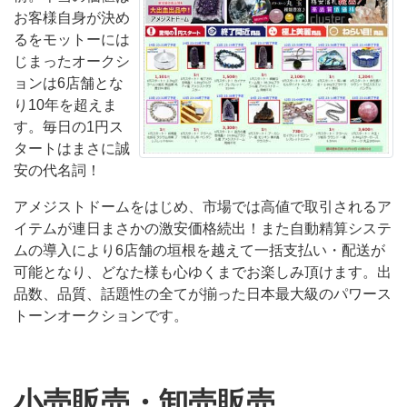
お客様自身が決め
るをモットーには
じまったオークシ
ョンは6店舗とな
り10年を超えま
す。毎日の1円ス
タートはまさに誠
安の代名詞！
アメジストドームをはじめ、市場では高値で取引されるア
イテムが連日まさかの激安価格続出！また自動精算システ
ムの導入により6店舗の垣根を越えて一括支払い・配送が
可能となり、どなた様も心ゆくまでお楽しみ頂けます。出
品数、品質、話題性の全てが揃った日本最大級のパワース
トーンオークションです。
小売販売・卸売販売