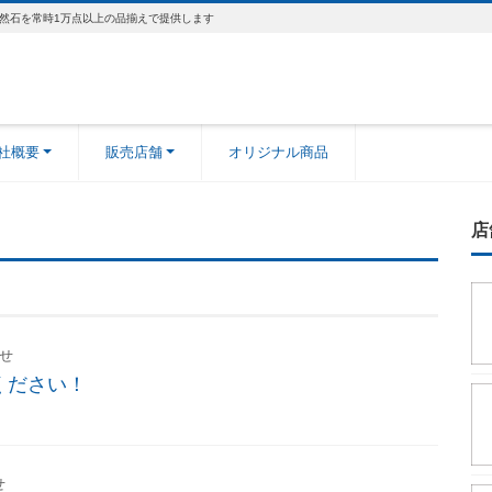
然石を常時1万点以上の品揃えで提供します
社概要
販売店舗
オリジナル商品
店
せ
ください！
せ